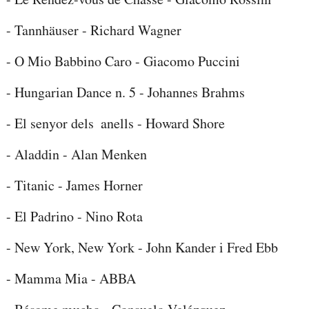
- Le Rendez-vous de Chasse - Giacomo Rossini
- Tannhäuser - Richard Wagner
- O Mio Babbino Caro - Giacomo Puccini
-
Hungarian Dance n. 5 - Johannes Brahms
-
El senyor dels anells - Howard Shore
-
Aladdin - Alan Menken
- Titanic - James Horner
- El Padrino - Nino Rota
- New York, New York - John Kander i Fred Ebb
-
Mamma Mia - ABBA